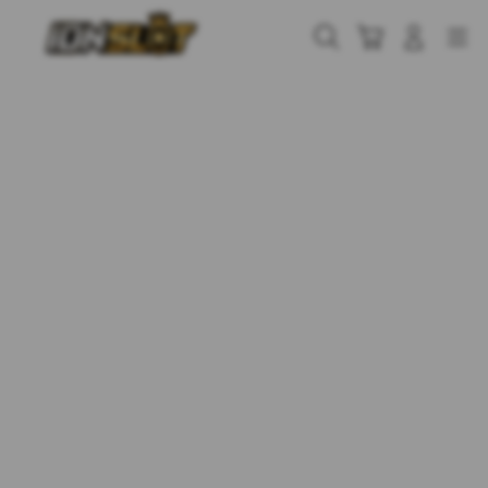
Skip
to
Cari
Troli
Login
Navigation
content