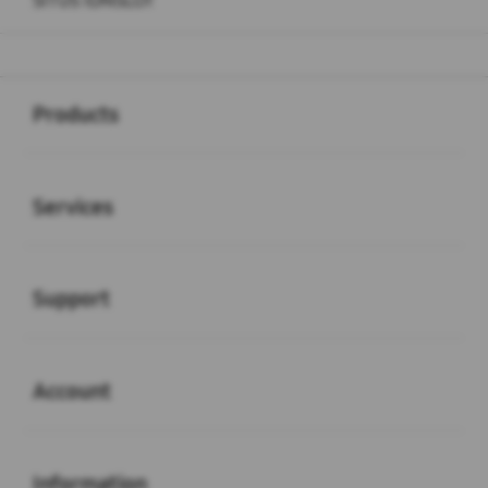
SITUS IDNSLOT
Buka
Footer Navigation
Products
Buka
Services
Buka
Support
Buka
Account
Buka
Information