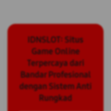
IDNSLOT: Situs
Game Online
Terpercaya dari
Bandar Profesional
dengan Sistem Anti
Rungkad