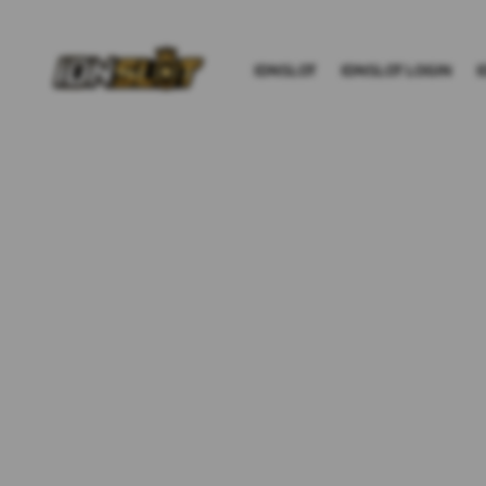
Skip
to
content
IDNSLOT
IDNSLOT LOGIN
I