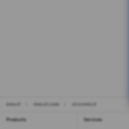
Layer Popup Close
IDNSLOT
>
IDNSLOT LOGIN
>
SITUS IDNSLOT
Footer Navigation
Products
Services