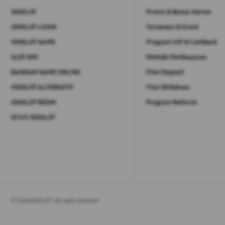
IDNSLOT
Promo & Bonus Harian
IDNSLOT LOGIN
Turnamen & Event
IDNSLOT GAME
Program VIP & Cashback
SLOT IDN
Metode Pembayaran
BANDAR GAME ONLINE
Fitur Deposit
IDNSLOT ALTERNATIF
Fitur Withdraw
IDNSLOT RESMI
Program Referral
SITUS IDNSLOT
© 2026 IDNSLOT. All rights reserved.