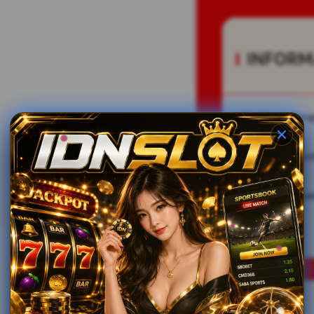
INFORMA
Penilaian Pen
Minimal Depos
+4 lebih
Layanan Suppo
banyak
Platform